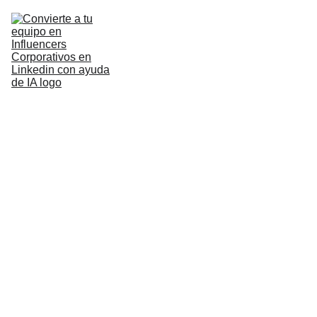
Descubre Biz
Metodología
Soluciones
Services
GEB 
conectará el 
talento de 
más de 3.500 
personas a 